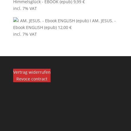
Himmelsglück - EBOOK (epub)
9,99
€
incl. 7% VAT
I AM. JESUS. -
Ebook ENGLISH (epub)
12,00
€
incl. 7% VAT
Vertrag widerrufen
Revoce contract