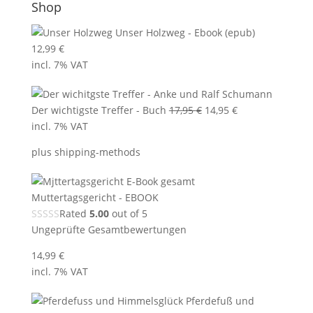
Shop
Unser Holzweg - Ebook (epub)
12,99
€
incl. 7% VAT
Original
Current
Der wichtigste Treffer - Buch
17,95
€
14,95
€
price
price
incl. 7% VAT
was:
is:
plus
shipping-methods
17,95 €.
14,95 €.
Muttertagsgericht - EBOOK
Rated
5.00
out of 5
Ungeprüfte Gesamtbewertungen
14,99
€
incl. 7% VAT
Pferdefuß und