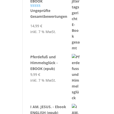
EBOOK
Ungeprüfte
Bewertet mit
5.00
von 5
Gesamtbewertungen
14,99
€
inkl. 7 % MwSt.
Pferdefuß und
Himmelsglück -
EBOOK (epub)
9,99
€
inkl. 7 % MwSt.
I AM. JESUS. - Ebook
ENGLISH (epub)