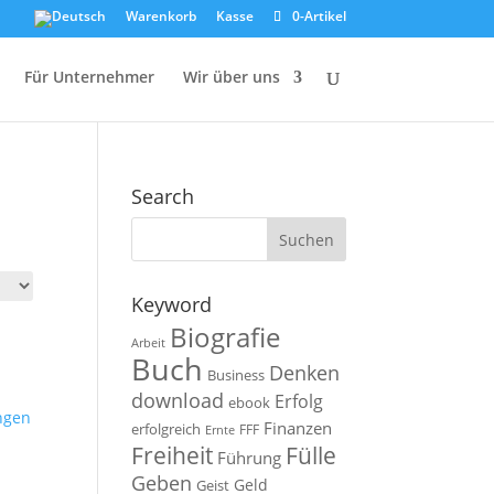
Warenkorb
Kasse
0-Artikel
Für Unternehmer
Wir über uns
Search
Keyword
Biografie
Arbeit
Buch
Denken
Business
download
Erfolg
ebook
ngen
Finanzen
erfolgreich
FFF
Ernte
Fülle
Freiheit
Führung
Geben
Geld
Geist