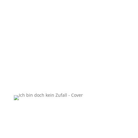
Jahrgang 1968, Vater, Ehemann, Christ,
Unternehmer, Musiker, Autor, Verleger,
Fotograf, Organisationstalent, Handwerker,
Entwicklungshelfer,
Gartenbaudiplomingenieur,
Tonstudiobetreiber, Komponist, Optimist,
Lektor, … aber sicher kein Zufall!