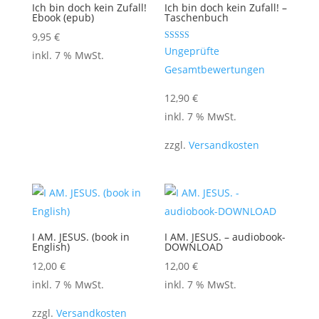
Ich bin doch kein Zufall!
Ich bin doch kein Zufall! –
Ebook (epub)
Taschenbuch
9,95
€
Bewertet mit
Ungeprüfte
inkl. 7 % MwSt.
5.00
von 5
Gesamtbewertungen
12,90
€
inkl. 7 % MwSt.
zzgl.
Versandkosten
I AM. JESUS. (book in
I AM. JESUS. – audiobook-
English)
DOWNLOAD
12,00
€
12,00
€
inkl. 7 % MwSt.
inkl. 7 % MwSt.
zzgl.
Versandkosten