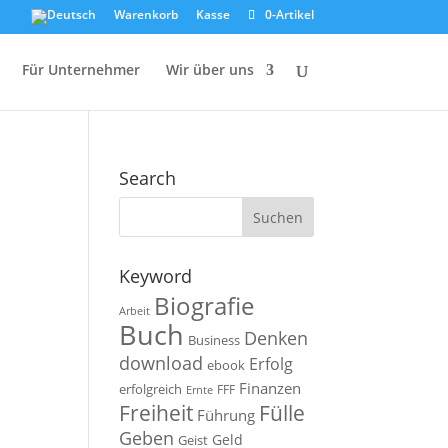
Warenkorb
Kasse
0-Artikel
Für Unternehmer
Wir über uns
Search
Keyword
Biografie
Arbeit
Buch
Denken
Business
download
Erfolg
ebook
Finanzen
erfolgreich
FFF
Ernte
Fülle
Freiheit
Führung
Geben
Geld
Geist