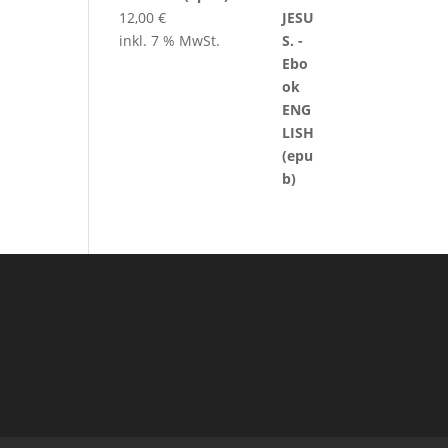
12,00
€
inkl. 7 % MwSt.