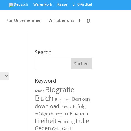
Warenkorb
Kasse
0-Artikel
Für Unternehmer
Wir über uns
Search
Keyword
Biografie
Arbeit
Buch
Denken
Business
download
Erfolg
ebook
Finanzen
erfolgreich
FFF
Ernte
Fülle
Freiheit
Führung
Geben
Geld
Geist