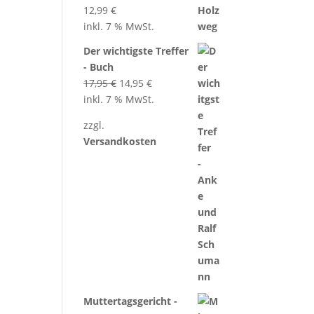
12,99
€
inkl. 7 % MwSt.
Der wichtigste Treffer
- Buch
Ursprünglicher
Aktueller
17,95
€
14,95
€
Preis
Preis
inkl. 7 % MwSt.
war:
ist:
zzgl.
17,95 €
14,95 €.
Versandkosten
Muttertagsgericht -