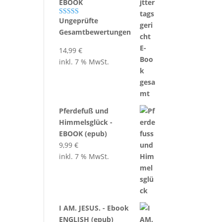
EBOOK
Ungeprüfte
Bewertet mit
5.00
von 5
Gesamtbewertungen
14,99
€
inkl. 7 % MwSt.
Pferdefuß und
Himmelsglück -
EBOOK (epub)
9,99
€
inkl. 7 % MwSt.
I AM. JESUS. - Ebook
ENGLISH (epub)