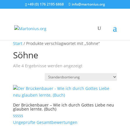
+49 (0) 176 2195 6868
info@martonius.org
Start
/ Produkte verschlagwortet mit „Söhne“
Söhne
Alle 4 Ergebnisse werden angezeigt
Der Brückenbauer – Wie ich durch Gottes Liebe neu
glauben lernte. (Buch)
Bewertet mit
Ungeprüfte Gesamtbewertungen
5.00
von 5