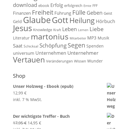
download
Erfolg
ebook
erfolgreich
FFF
Ernte
Fülle
Freiheit
Geben
Finanzen
Führung
Geist
Glaube
Gott
Heilung
Hörbuch
Geld
Jesus
Liebe
Leben
Knowledge
Kraft
Lernen
martonius
MP3
Literatur
Musik
Mitarbeiter
Segen
Schöpfung
Saat
Spenden
Schicksal
Unternehmen
Unternehmer
universum
Vertauen
Wunder
Veränderungen
Wissen
Shop
Unser Holzweg - Ebook (epub)
12,99
€
inkl. 7 % MwSt.
Der wichtigste Treffer - Buch
Ursprünglicher
Aktueller
17,95
€
14,95
€