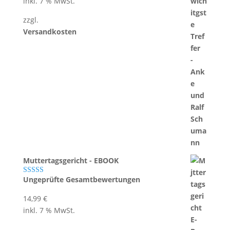
Preis
Preis
inkl. 7 % MwSt.
war:
ist:
zzgl.
17,95 €
14,95 €.
Versandkosten
Muttertagsgericht - EBOOK
Ungeprüfte Gesamtbewertungen
Bewertet mit
5.00
von 5
14,99
€
inkl. 7 % MwSt.