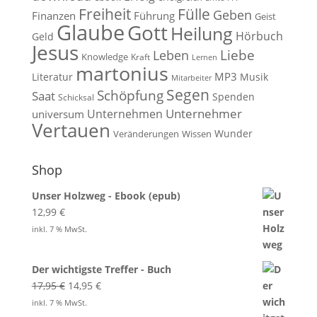
Fülle
Freiheit
Geben
Finanzen
Führung
Geist
Glaube
Gott
Heilung
Hörbuch
Geld
Jesus
Liebe
Leben
Knowledge
Kraft
Lernen
martonius
MP3
Literatur
Musik
Mitarbeiter
Segen
Schöpfung
Saat
Spenden
Schicksal
Unternehmen
Unternehmer
universum
Vertauen
Wunder
Veränderungen
Wissen
Shop
Unser Holzweg - Ebook (epub)
12,99
€
inkl. 7 % MwSt.
Der wichtigste Treffer - Buch
Ursprünglicher
Aktueller
17,95
€
14,95
€
Preis
Preis
inkl. 7 % MwSt.