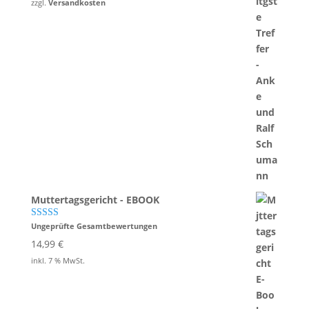
war:
ist:
zzgl.
Versandkosten
17,95 €
14,95 €.
Muttertagsgericht - EBOOK
Ungeprüfte Gesamtbewertungen
Bewertet mit
5.00
von 5
14,99
€
inkl. 7 % MwSt.