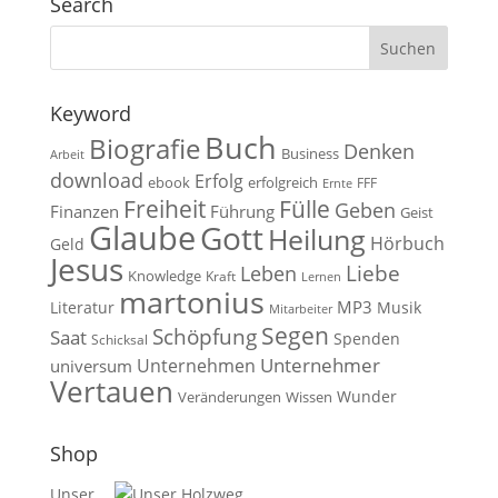
Search
Keyword
Buch
Biografie
Denken
Business
Arbeit
download
Erfolg
ebook
erfolgreich
FFF
Ernte
Fülle
Freiheit
Geben
Finanzen
Führung
Geist
Glaube
Gott
Heilung
Hörbuch
Geld
Jesus
Liebe
Leben
Knowledge
Kraft
Lernen
martonius
MP3
Literatur
Musik
Mitarbeiter
Segen
Schöpfung
Saat
Spenden
Schicksal
Unternehmen
Unternehmer
universum
Vertauen
Wunder
Veränderungen
Wissen
Shop
Unser