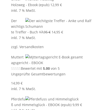
Holzweg - Ebook (epub)
12,99
€
inkl. 7 % MwSt.
Der
wichtigs
Ursprünglicher
Aktueller
te Treffer - Buch
17,95
€
14,95
€
Preis
Preis
inkl. 7 % MwSt.
war:
ist:
zzgl.
Versandkosten
17,95 €
14,95 €.
Muttert
agsgericht - EBOOK
Bewertet mit
5.00
von 5
Ungeprüfte Gesamtbewertungen
14,99
€
inkl. 7 % MwSt.
Pferdefu
ß und Himmelsglück - EBOOK (epub)
9,99
€