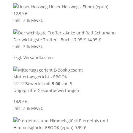
Unser Holzweg - Ebook (epub)
12,99
€
inkl. 7 % MwSt.
Ursprünglicher
Aktueller
Der wichtigste Treffer - Buch
17,95
€
14,95
€
Preis
Preis
inkl. 7 % MwSt.
war:
ist:
zzgl.
Versandkosten
17,95 €
14,95 €.
Muttertagsgericht - EBOOK
Bewertet mit
5.00
von 5
Ungeprüfte Gesamtbewertungen
14,99
€
inkl. 7 % MwSt.
Pferdefuß und
Himmelsglück - EBOOK (epub)
9,99
€