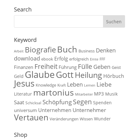
Search
Keyword
Buch
Biografie
Denken
Business
Arbeit
download
Erfolg
ebook
erfolgreich
FFF
Ernte
Fülle
Freiheit
Geben
Finanzen
Führung
Geist
Glaube
Gott
Heilung
Hörbuch
Geld
Jesus
Liebe
Leben
Knowledge
Kraft
Lernen
martonius
MP3
Literatur
Musik
Mitarbeiter
Segen
Schöpfung
Saat
Spenden
Schicksal
Unternehmen
Unternehmer
universum
Vertauen
Wunder
Veränderungen
Wissen
Shop