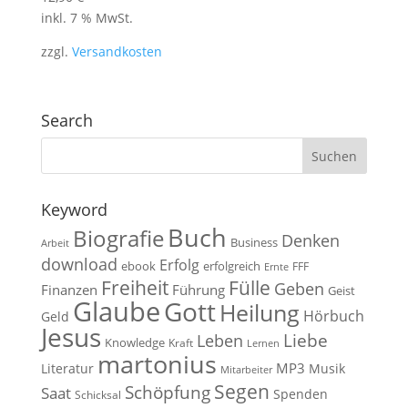
inkl. 7 % MwSt.
zzgl.
Versandkosten
Search
Keyword
Buch
Biografie
Denken
Business
Arbeit
download
Erfolg
ebook
erfolgreich
FFF
Ernte
Fülle
Freiheit
Geben
Finanzen
Führung
Geist
Glaube
Gott
Heilung
Hörbuch
Geld
Jesus
Liebe
Leben
Knowledge
Kraft
Lernen
martonius
MP3
Literatur
Musik
Mitarbeiter
Segen
Schöpfung
Saat
Spenden
Schicksal