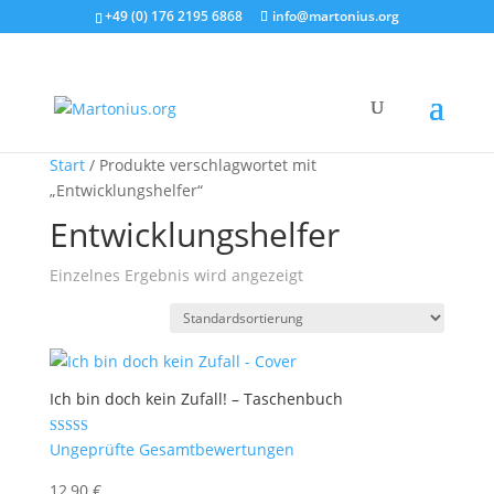
+49 (0) 176 2195 6868
info@martonius.org
Start
/ Produkte verschlagwortet mit
„Entwicklungshelfer“
Entwicklungshelfer
Einzelnes Ergebnis wird angezeigt
Ich bin doch kein Zufall! – Taschenbuch
Bewertet mit
Ungeprüfte Gesamtbewertungen
5.00
von 5
12,90
€