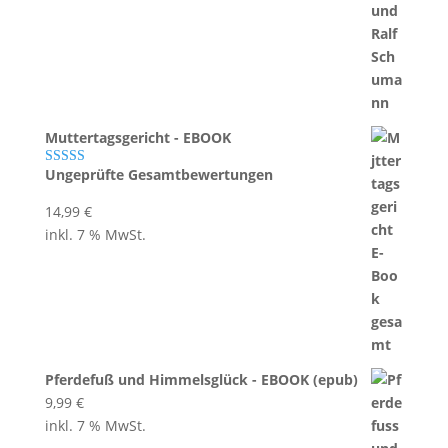
Muttertagsgericht - EBOOK
Ungeprüfte Gesamtbewertungen
Bewertet mit
5.00
von 5
14,99
€
inkl. 7 % MwSt.
Pferdefuß und Himmelsglück - EBOOK (epub)
9,99
€
inkl. 7 % MwSt.