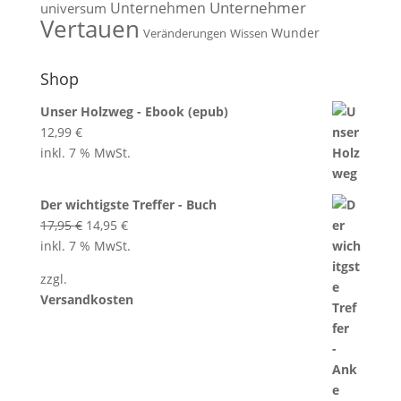
Unternehmen
Unternehmer
universum
Vertauen
Wunder
Veränderungen
Wissen
Shop
Unser Holzweg - Ebook (epub)
12,99
€
inkl. 7 % MwSt.
Der wichtigste Treffer - Buch
Ursprünglicher
Aktueller
17,95
€
14,95
€
Preis
Preis
inkl. 7 % MwSt.
war:
ist:
zzgl.
17,95 €
14,95 €.
Versandkosten