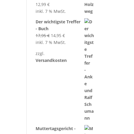
12,99
€
inkl. 7 % MwSt.
Der wichtigste Treffer
- Buch
Ursprünglicher
Aktueller
17,95
€
14,95
€
Preis
Preis
inkl. 7 % MwSt.
war:
ist:
zzgl.
17,95 €
14,95 €.
Versandkosten
Muttertagsgericht -