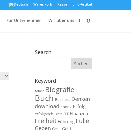
Warenkorb
Kasse
0-Artikel
Für Unternehmer
Wir über uns
Search
Keyword
Biografie
Arbeit
Buch
Denken
Business
download
Erfolg
ebook
Finanzen
erfolgreich
FFF
Ernte
Fülle
Freiheit
Führung
Geben
Geld
Geist