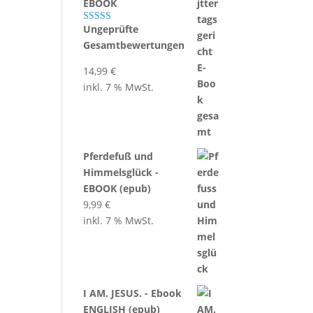
EBOOK
Ungeprüfte
Bewertet mit
5.00
von 5
Gesamtbewertungen
14,99
€
inkl. 7 % MwSt.
Pferdefuß und
Himmelsglück -
EBOOK (epub)
9,99
€
inkl. 7 % MwSt.
I AM. JESUS. - Ebook
ENGLISH (epub)