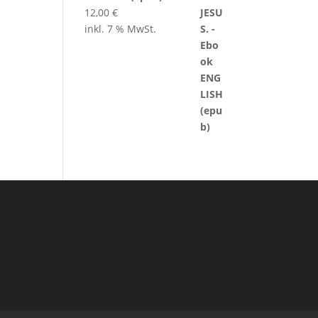
12,00
€
inkl. 7 % MwSt.