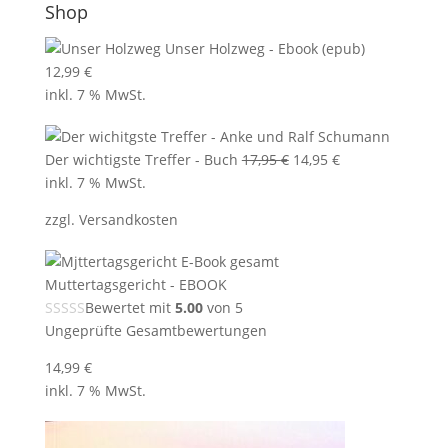
Shop
Unser Holzweg - Ebook (epub)
12,99
€
inkl. 7 % MwSt.
Ursprünglicher
Aktueller
Der wichtigste Treffer - Buch
17,95
€
14,95
€
Preis
Preis
inkl. 7 % MwSt.
war:
ist:
zzgl.
Versandkosten
17,95 €
14,95 €.
Muttertagsgericht - EBOOK
Bewertet mit
5.00
von 5
Ungeprüfte Gesamtbewertungen
14,99
€
inkl. 7 % MwSt.