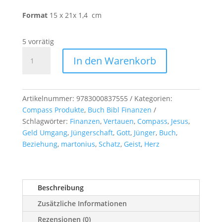
Format
15 x 21x 1,4 cm
5 vorrätig
Finanzielle
In den Warenkorb
Jüngerschaft
-
Buch
Menge
Artikelnummer:
9783000837555
Kategorien:
Compass Produkte
,
Buch Bibl Finanzen
Schlagwörter:
Finanzen
,
Vertauen
,
Compass
,
Jesus
,
Geld Umgang
,
Jüngerschaft
,
Gott
,
Jünger
,
Buch
,
Beziehung
,
martonius
,
Schatz
,
Geist
,
Herz
Beschreibung
Zusätzliche Informationen
Rezensionen (0)