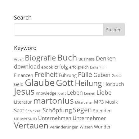
Search
Keyword
Buch
Biografie
Denken
Business
Arbeit
download
Erfolg
ebook
erfolgreich
FFF
Ernte
Fülle
Freiheit
Geben
Finanzen
Führung
Geist
Glaube
Gott
Heilung
Hörbuch
Geld
Jesus
Liebe
Leben
Knowledge
Kraft
Lernen
martonius
MP3
Literatur
Musik
Mitarbeiter
Segen
Schöpfung
Saat
Spenden
Schicksal
Unternehmen
Unternehmer
universum
Vertauen
Wunder
Veränderungen
Wissen