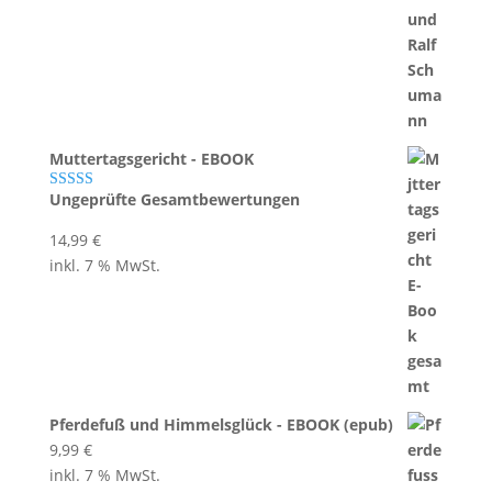
Muttertagsgericht - EBOOK
Ungeprüfte Gesamtbewertungen
Bewertet mit
5.00
von 5
14,99
€
inkl. 7 % MwSt.
Pferdefuß und Himmelsglück - EBOOK (epub)
9,99
€
inkl. 7 % MwSt.