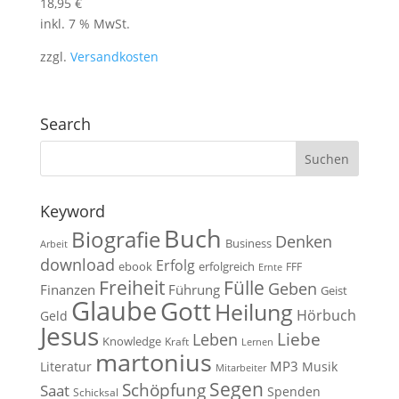
18,95
€
inkl. 7 % MwSt.
zzgl.
Versandkosten
Search
Keyword
Buch
Biografie
Denken
Business
Arbeit
download
Erfolg
ebook
erfolgreich
FFF
Ernte
Fülle
Freiheit
Geben
Finanzen
Führung
Geist
Glaube
Gott
Heilung
Hörbuch
Geld
Jesus
Liebe
Leben
Knowledge
Kraft
Lernen
martonius
MP3
Literatur
Musik
Mitarbeiter
Segen
Schöpfung
Saat
Spenden
Schicksal