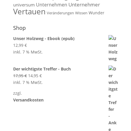
Unternehmen
Unternehmer
universum
Vertauen
Wunder
Veränderungen
Wissen
Shop
Unser Holzweg - Ebook (epub)
12,99
€
inkl. 7 % MwSt.
Der wichtigste Treffer - Buch
Ursprünglicher
Aktueller
17,95
€
14,95
€
Preis
Preis
inkl. 7 % MwSt.
war:
ist:
zzgl.
17,95 €
14,95 €.
Versandkosten