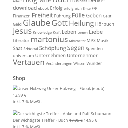
Denken
Business
Arbeit
download
Erfolg
ebook
erfolgreich
FFF
Ernte
Fülle
Freiheit
Geben
Finanzen
Führung
Geist
Glaube
Gott
Heilung
Hörbuch
Geld
Jesus
Liebe
Leben
Knowledge
Kraft
Lernen
martonius
MP3
Literatur
Musik
Mitarbeiter
Segen
Schöpfung
Saat
Spenden
Schicksal
Unternehmen
Unternehmer
universum
Vertauen
Wunder
Veränderungen
Wissen
Shop
Unser Holzweg - Ebook (epub)
12,99
€
inkl. 7 % MwSt.
Ursprünglicher
Aktueller
Der wichtigste Treffer - Buch
17,95
€
14,95
€
Preis
Preis
inkl. 7 % MwSt.