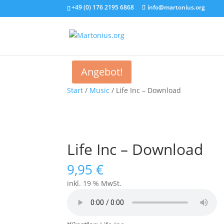
+49 (0) 176 2195 6868
info@martonius.org
Angebot!
Start
/
Music
/ Life Inc – Download
Life Inc – Download
9,95
€
inkl. 19 % MwSt.