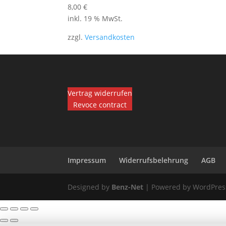
8,00
€
inkl. 19 % MwSt.
zzgl.
Versandkosten
Vertrag widerrufen
Revoce contract
Impressum
Widerrufsbelehrung
AGB
Designed by
Benz-Net
| Powered by WordPress