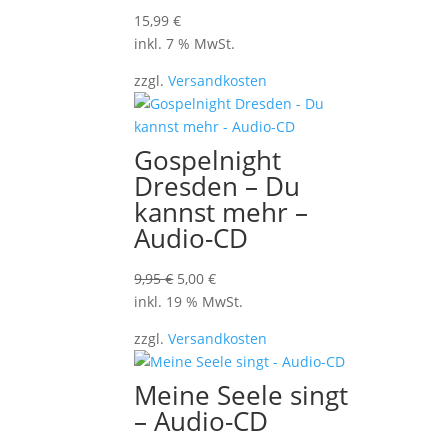
15,99
€
inkl. 7 % MwSt.
zzgl.
Versandkosten
Gospelnight
Dresden – Du
kannst mehr –
Audio-CD
Ursprünglicher
Aktueller
9,95
€
5,00
€
Preis
Preis
inkl. 19 % MwSt.
war:
ist:
zzgl.
Versandkosten
9,95 €
5,00 €.
Meine Seele singt
– Audio-CD