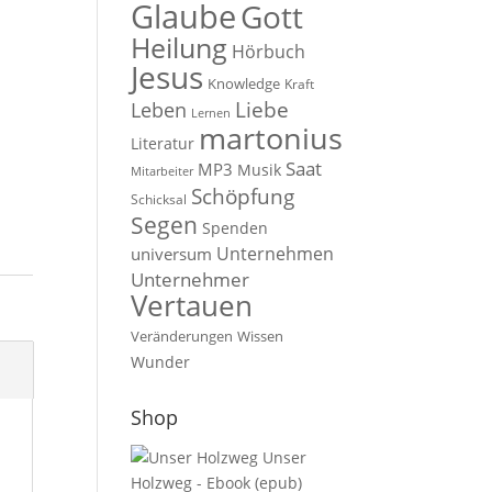
Glaube
Gott
Heilung
Hörbuch
Jesus
Knowledge
Kraft
Liebe
Leben
Lernen
martonius
Literatur
Saat
MP3
Musik
Mitarbeiter
Schöpfung
Schicksal
Segen
Spenden
Unternehmen
universum
Unternehmer
Vertauen
Veränderungen
Wissen
Wunder
Shop
Unser
Holzweg - Ebook (epub)