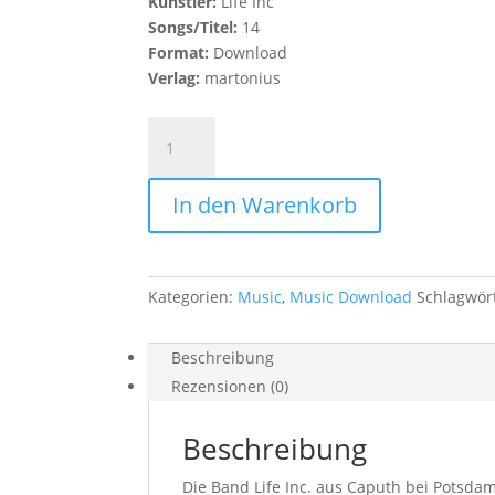
Künstler:
Life Inc
Songs/Titel:
14
Format:
Download
Verlag:
martonius
Life
Inc
-
In den Warenkorb
Download
Menge
Kategorien:
Music
,
Music Download
Schlagwör
Beschreibung
Rezensionen (0)
Beschreibung
Die Band Life Inc. aus Caputh bei Potsdam