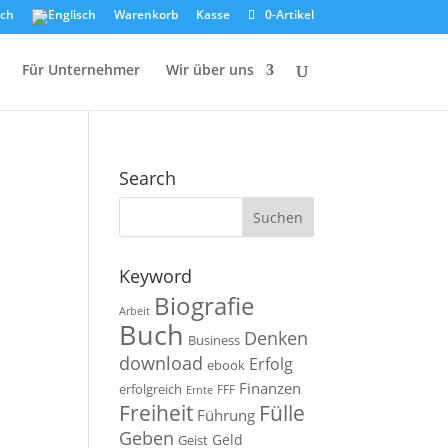
Warenkorb
Kasse
0-Artikel
Für Unternehmer
Wir über uns
Search
Keyword
Biografie
Arbeit
Buch
Denken
Business
download
Erfolg
ebook
Finanzen
erfolgreich
FFF
Ernte
Fülle
Freiheit
Führung
Geben
Geld
Geist