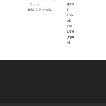
12,00
€
inkl. 7 % MwSt.