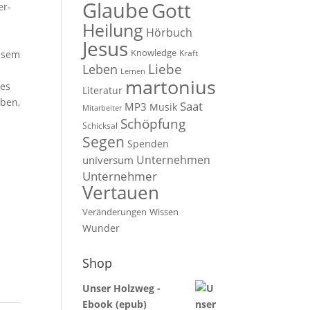
Glaube
Gott
er-
Heilung
Hörbuch
d
Jesus
Knowledge
Kraft
iesem
Liebe
Leben
Lernen
martonius
nes
Literatur
aben,
Saat
MP3
Musik
Mitarbeiter
Schöpfung
Schicksal
Segen
cm
Spenden
Unternehmen
universum
Unternehmer
Vertauen
Veränderungen
Wissen
Wunder
Shop
Unser Holzweg -
Ebook (epub)