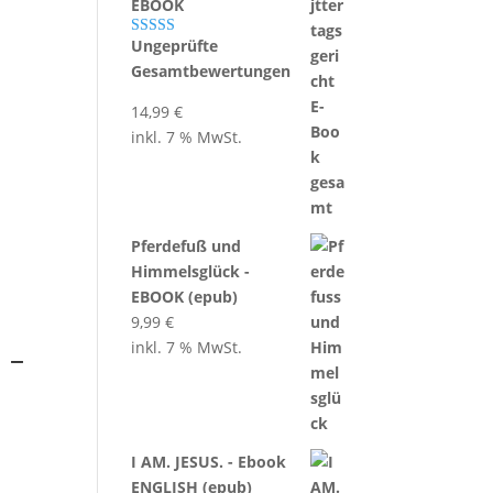
EBOOK
Ungeprüfte
Bewertet mit
5.00
von 5
Gesamtbewertungen
14,99
€
inkl. 7 % MwSt.
Pferdefuß und
Himmelsglück -
EBOOK (epub)
9,99
€
inkl. 7 % MwSt.
 –
I AM. JESUS. - Ebook
ENGLISH (epub)