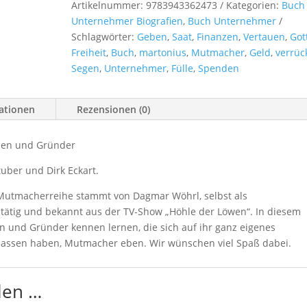
Artikelnummer:
9783943362473
Kategorien:
Buch 
Buch
Unternehmer Biografien
,
Buch Unternehmer
Menge
Schlagwörter:
Geben
,
Saat
,
Finanzen
,
Vertauen
,
Got
Freiheit
,
Buch
,
martonius
,
Mutmacher
,
Geld
,
verrüc
Segen
,
Unternehmer
,
Fülle
,
Spenden
mationen
Rezensionen (0)
nen und Gründer
uber und Dirk Eckart.
Mutmacherreihe stammt von Dagmar Wöhrl, selbst als
n tätig und bekannt aus der TV-Show „Höhle der Löwen“. In diesem
 und Gründer kennen lernen, die sich auf ihr ganz eigenes
gelassen haben, Mutmacher eben. Wir wünschen viel Spaß dabei.
len …