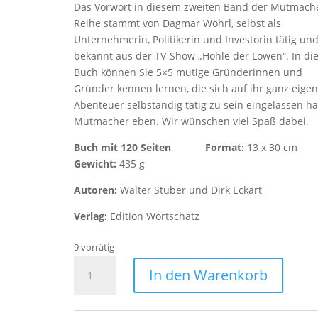
Das Vorwort in diesem zweiten Band der Mutmach
Reihe stammt von Dagmar Wöhrl, selbst als
Unternehmerin, Politikerin und Investorin tätig un
bekannt aus der TV-Show „Höhle der Löwen“. In d
Buch können Sie 5×5 mutige Gründerinnen und
Gründer kennen lernen, die sich auf ihr ganz eige
Abenteuer selbständig tätig zu sein eingelassen h
Mutmacher eben. Wir wünschen viel Spaß dabei.
Buch mit 120 Seiten
Format:
13 x 30 
Gewicht:
435 g
Autoren:
Walter Stuber und Dirk Eckart
Verlag:
Edition Wortschatz
9 vorrätig
Mutmacher
In den Warenkorb
Band
II
-