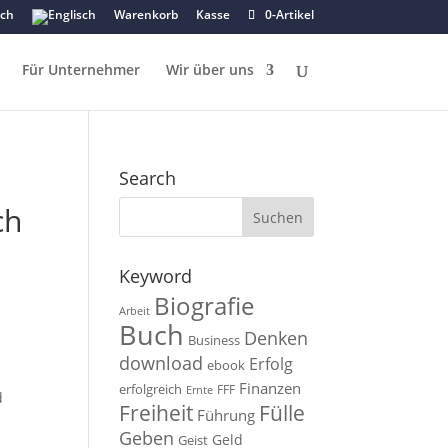
Warenkorb
Kasse
0-Artikel
Für Unternehmer
Wir über uns
Search
ch
Keyword
Biografie
Arbeit
Buch
Denken
Business
download
Erfolg
ebook
Finanzen
erfolgreich
FFF
Ernte
d
Fülle
Freiheit
Führung
Geben
Geld
Geist