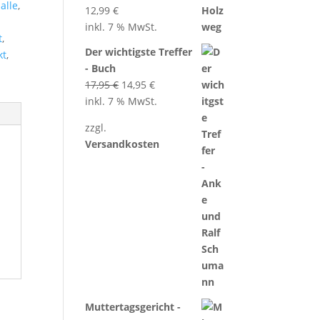
alle
,
12,99
€
inkl. 7 % MwSt.
t
,
Der wichtigste Treffer
kt
,
- Buch
Ursprünglicher
Aktueller
17,95
€
14,95
€
Preis
Preis
inkl. 7 % MwSt.
war:
ist:
zzgl.
17,95 €
14,95 €.
Versandkosten
Muttertagsgericht -