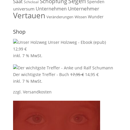
Segen
Schöpfung
Saat
Spenden
Schicksal
Unternehmen
Unternehmer
universum
Vertauen
Wunder
Veränderungen
Wissen
Shop
Unser Holzweg - Ebook (epub)
12,99
€
inkl. 7 % MwSt.
Ursprünglicher
Aktueller
Der wichtigste Treffer - Buch
17,95
€
14,95
€
Preis
Preis
inkl. 7 % MwSt.
war:
ist:
zzgl.
Versandkosten
17,95 €
14,95 €.