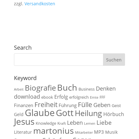
zzgl.
Versandkosten
Search
Keyword
Buch
Biografie
Denken
Business
Arbeit
download
Erfolg
ebook
erfolgreich
FFF
Ernte
Fülle
Freiheit
Geben
Finanzen
Führung
Geist
Glaube
Gott
Heilung
Hörbuch
Geld
Jesus
Liebe
Leben
Knowledge
Kraft
Lernen
martonius
MP3
Literatur
Musik
Mitarbeiter