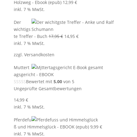
Holzweg - Ebook (epub)
12,99
€
inkl. 7 % MwSt.
Der
wichtigs
Ursprünglicher
Aktueller
te Treffer - Buch
17,95
€
14,95
€
Preis
Preis
inkl. 7 % MwSt.
war:
ist:
zzgl.
Versandkosten
17,95 €
14,95 €.
Muttert
agsgericht - EBOOK
Bewertet mit
5.00
von 5
Ungeprüfte Gesamtbewertungen
14,99
€
inkl. 7 % MwSt.
Pferdefu
ß und Himmelsglück - EBOOK (epub)
9,99
€
inkl. 7 % MwSt.