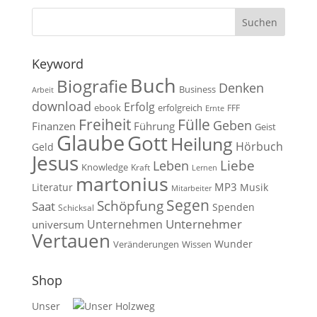
Keyword
Buch
Biografie
Denken
Business
Arbeit
download
Erfolg
ebook
erfolgreich
FFF
Ernte
Fülle
Freiheit
Geben
Finanzen
Führung
Geist
Glaube
Gott
Heilung
Hörbuch
Geld
Jesus
Liebe
Leben
Knowledge
Kraft
Lernen
martonius
MP3
Literatur
Musik
Mitarbeiter
Segen
Schöpfung
Saat
Spenden
Schicksal
Unternehmen
Unternehmer
universum
Vertauen
Wunder
Veränderungen
Wissen
Shop
Unser