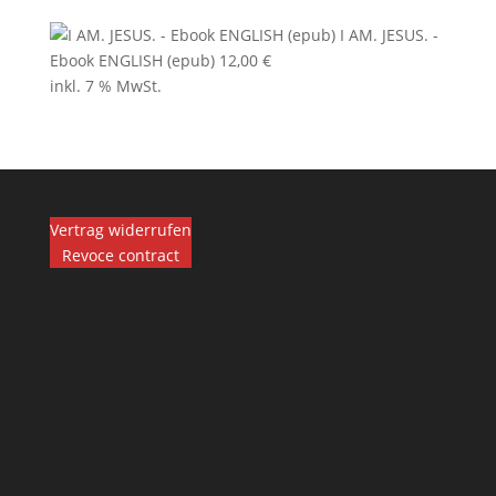
I AM. JESUS. -
Ebook ENGLISH (epub)
12,00
€
inkl. 7 % MwSt.
Vertrag widerrufen
Revoce contract