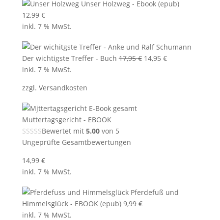
Unser Holzweg - Ebook (epub)
12,99
€
inkl. 7 % MwSt.
Ursprünglicher
Aktueller
Der wichtigste Treffer - Buch
17,95
€
14,95
€
Preis
Preis
inkl. 7 % MwSt.
war:
ist:
zzgl.
Versandkosten
17,95 €
14,95 €.
Muttertagsgericht - EBOOK
Bewertet mit
5.00
von 5
Ungeprüfte Gesamtbewertungen
14,99
€
inkl. 7 % MwSt.
Pferdefuß und
Himmelsglück - EBOOK (epub)
9,99
€
inkl. 7 % MwSt.