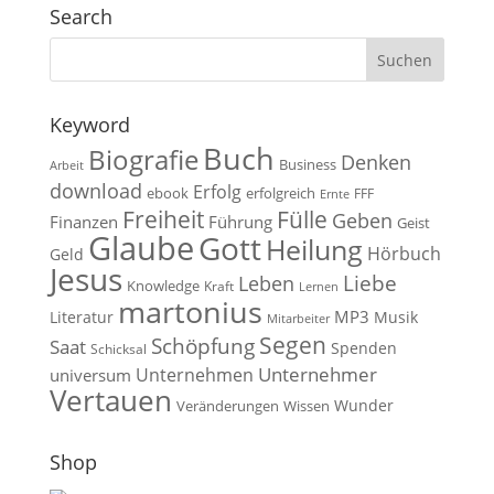
Search
Keyword
Buch
Biografie
Denken
Business
Arbeit
download
Erfolg
ebook
erfolgreich
FFF
Ernte
Fülle
Freiheit
Geben
Finanzen
Führung
Geist
Glaube
Gott
Heilung
Hörbuch
Geld
Jesus
Liebe
Leben
Knowledge
Kraft
Lernen
martonius
MP3
Literatur
Musik
Mitarbeiter
Segen
Schöpfung
Saat
Spenden
Schicksal
Unternehmen
Unternehmer
universum
Vertauen
Wunder
Veränderungen
Wissen
Shop