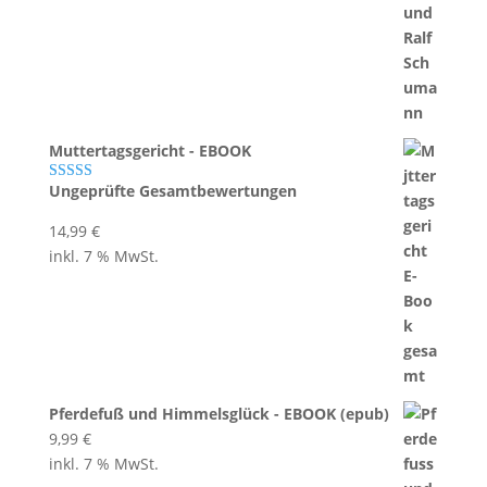
Muttertagsgericht - EBOOK
Ungeprüfte Gesamtbewertungen
Bewertet mit
5.00
von 5
14,99
€
inkl. 7 % MwSt.
Pferdefuß und Himmelsglück - EBOOK (epub)
9,99
€
inkl. 7 % MwSt.