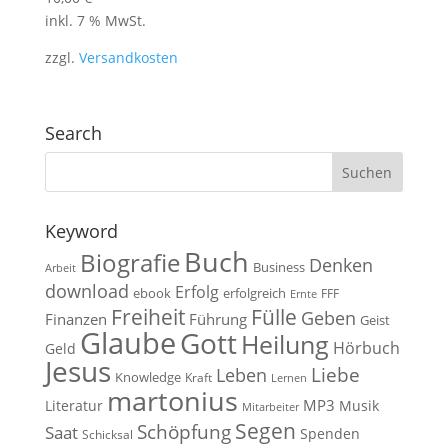
inkl. 7 % MwSt.
zzgl.
Versandkosten
Search
Keyword
Buch
Biografie
Denken
Business
Arbeit
download
Erfolg
ebook
erfolgreich
FFF
Ernte
Fülle
Freiheit
Geben
Finanzen
Führung
Geist
Glaube
Gott
Heilung
Hörbuch
Geld
Jesus
Liebe
Leben
Knowledge
Kraft
Lernen
martonius
MP3
Literatur
Musik
Mitarbeiter
Segen
Schöpfung
Saat
Spenden
Schicksal