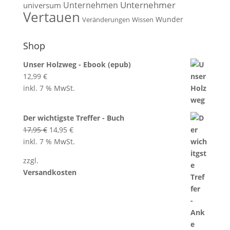
Unternehmen
Unternehmer
universum
Vertauen
Wunder
Veränderungen
Wissen
Shop
Unser Holzweg - Ebook (epub)
12,99
€
inkl. 7 % MwSt.
Der wichtigste Treffer - Buch
Ursprünglicher
Aktueller
17,95
€
14,95
€
Preis
Preis
inkl. 7 % MwSt.
war:
ist:
zzgl.
17,95 €
14,95 €.
Versandkosten