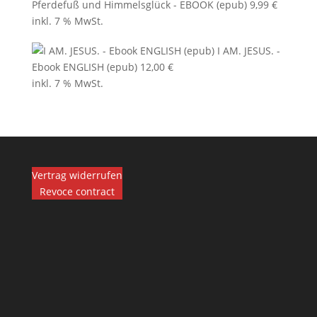
Pferdefuß und Himmelsglück - EBOOK (epub)
9,99
€
inkl. 7 % MwSt.
I AM. JESUS. -
Ebook ENGLISH (epub)
12,00
€
inkl. 7 % MwSt.
Vertrag widerrufen
Revoce contract