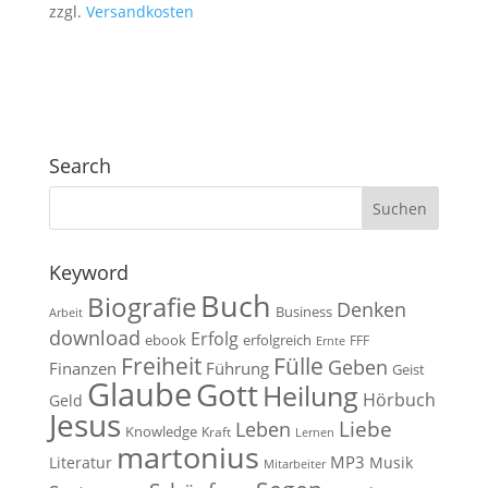
zzgl.
Versandkosten
Search
Keyword
Buch
Biografie
Denken
Business
Arbeit
download
Erfolg
ebook
erfolgreich
FFF
Ernte
Fülle
Freiheit
Geben
Finanzen
Führung
Geist
Glaube
Gott
Heilung
Hörbuch
Geld
Jesus
Liebe
Leben
Knowledge
Kraft
Lernen
martonius
MP3
Literatur
Musik
Mitarbeiter