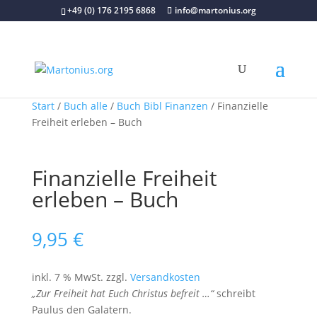
+49 (0) 176 2195 6868
info@martonius.org
Start
/
Buch alle
/
Buch Bibl Finanzen
/ Finanzielle
Freiheit erleben – Buch
Finanzielle Freiheit
erleben – Buch
9,95
€
inkl. 7 % MwSt.
zzgl.
Versandkosten
„Zur Freiheit hat Euch Christus befreit …“
schreibt
Paulus den Galatern.