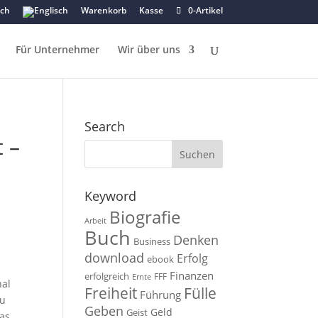
Warenkorb
Kasse
0-Artikel
Für Unternehmer
Wir über uns
Search
t –
Keyword
Biografie
Arbeit
Buch
Denken
Business
download
Erfolg
ebook
Finanzen
erfolgreich
FFF
Ernte
nal
Fülle
Freiheit
Führung
zu
Geben
Geld
Geist
was