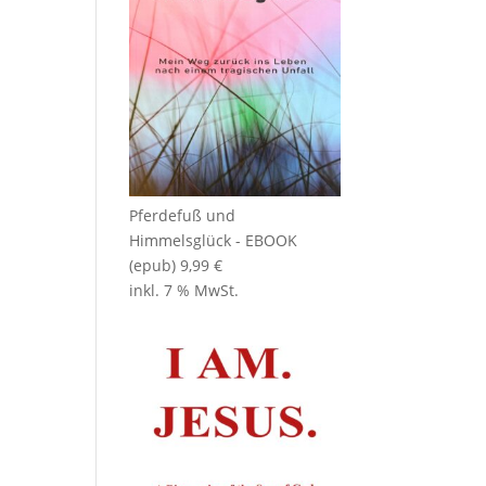
Pferdefuß und
Himmelsglück - EBOOK
(epub)
9,99
€
inkl. 7 % MwSt.