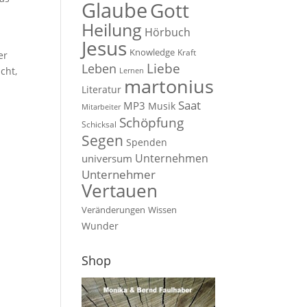
Glaube
Gott
Heilung
Hörbuch
Jesus
Knowledge
Kraft
er
Liebe
Leben
cht,
Lernen
martonius
Literatur
Saat
MP3
Musik
Mitarbeiter
Schöpfung
Schicksal
Segen
Spenden
Unternehmen
universum
Unternehmer
Vertauen
Veränderungen
Wissen
Wunder
Shop