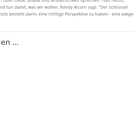
 darf über Liebe, Gnade und Brüderlichkeit sprechen - das reicht,
nd tun damit, was wir wollen. Randy Alcorn sagt: "Der Schlüssel
itz besteht darin, eine richtige Perspektive zu haben - eine ewige
len …