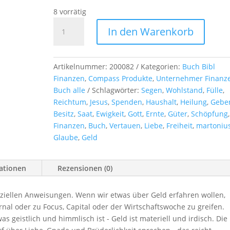
8 vorrätig
Geld,
In den Warenkorb
Besitz
und
Ewigkeit
Artikelnummer:
200082
Kategorien:
Buch Bibl
-
Finanzen
,
Compass Produkte
,
Unternehmer Finanz
Buch
Buch alle
Schlagwörter:
Segen
,
Wohlstand
,
Fülle
,
Menge
Reichtum
,
Jesus
,
Spenden
,
Haushalt
,
Heilung
,
Gebe
Besitz
,
Saat
,
Ewigkeit
,
Gott
,
Ernte
,
Güter
,
Schöpfung
,
Finanzen
,
Buch
,
Vertauen
,
Liebe
,
Freiheit
,
martoniu
Glaube
,
Geld
mationen
Rezensionen (0)
anziellen Anweisungen. Wenn wir etwas über Geld erfahren wollen,
rnal oder zu Focus, Capital oder der Wirtschaftswoche zu greifen.
as geistlich und himmlisch ist - Geld ist materiell und irdisch. Die