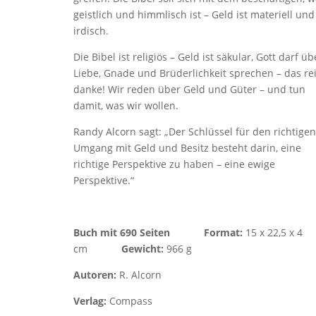
geistlich und himmlisch ist – Geld ist materiell und
irdisch.
Die Bibel ist religiös – Geld ist säkular, Gott darf üb
Liebe, Gnade und Brüderlichkeit sprechen – das rei
danke! Wir reden über Geld und Güter – und tun
damit, was wir wollen.
Randy Alcorn sagt: „Der Schlüssel für den richtigen
Umgang mit Geld und Besitz besteht darin, eine
richtige Perspektive zu haben – eine ewige
Perspektive.“
Buch mit 690 Seiten
Format:
15 x 22,5 x 4
cm
Gewicht:
966 g
Autoren:
R. Alcorn
Verlag:
Compass