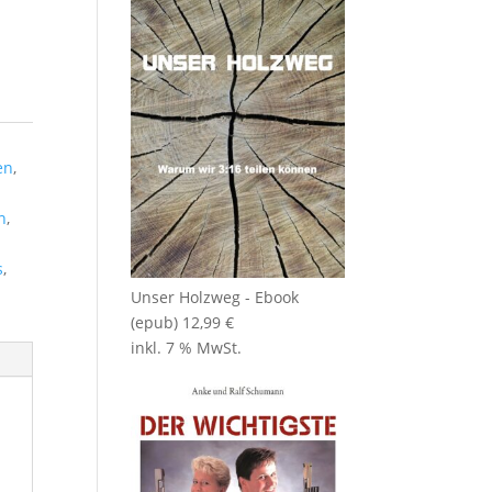
en
,
n
,
s
,
Unser Holzweg - Ebook
(epub)
12,99
€
inkl. 7 % MwSt.