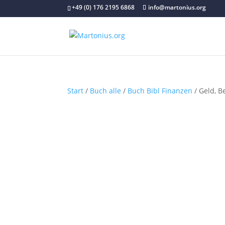
+49 (0) 176 2195 6868
info@martonius.org
Start
/
Buch alle
/
Buch Bibl Finanzen
/ Geld, B