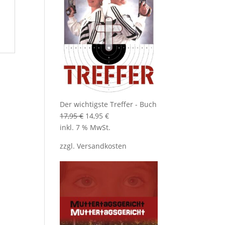
Der wichtigste Treffer - Buch
Ursprünglicher
Aktueller
17,95
€
14,95
€
Preis
Preis
inkl. 7 % MwSt.
war:
ist:
zzgl.
Versandkosten
17,95 €
14,95 €.